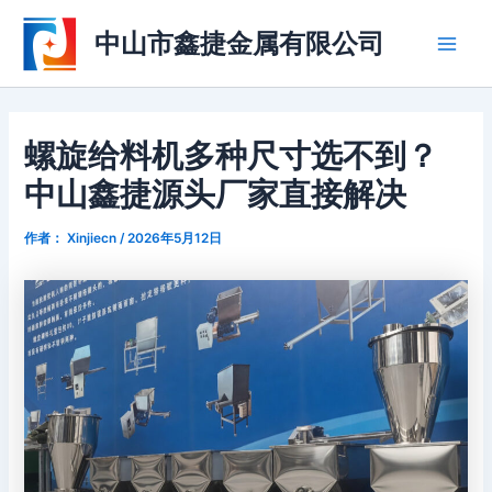
跳
Post
Main
中山市鑫捷金属有限公司
至
navigation
Men
内
容
螺旋给料机多种尺寸选不到？
中山鑫捷源头厂家直接解决
作者：
Xinjiecn
/
2026年5月12日