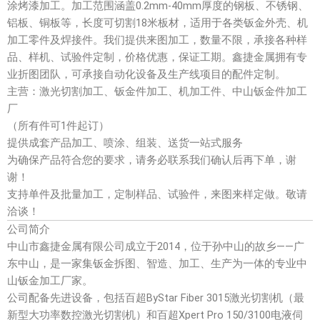
涂烤漆加工
。加工范围涵盖0.2mm-40mm厚度的钢板、不锈钢、
铝板、铜板等，长度可切割18米板材，适用于各类
钣金外壳
、
机
加工零件
及
焊接件
。我们提供
来图加工
，数量不限，承接各种样
品、样机、试验件定制，价格优惠，保证工期。鑫捷金属拥有专
业折图团队，可承接
自动化设备
及
生产线项目
的配件定制。
主营
：
激光切割加工
、
钣金件加工
、
机加工件
、
中山钣金件加工
厂
（所有件可1件起订）
提供
成套产品加工、喷涂、组装、送货
一站式服务
为确保产品符合您的要求，请务必联系我们确认后再下单，谢
谢！
支持单件及批量加工，定制样品、试验件，
来图来样定做
。敬请
洽谈！
公司简介
中山市鑫捷金属有限公司成立于2014，位于孙中山的故乡——
广
东中山
，是一家集
钣金拆图
、智造
、
加工
、
生产
为一体的专业
中
山钣金加工厂家
。
公司配备先进设备，包括
百超ByStar Fiber 3015激光切割机
（最
新型大功率数控激光切割机）和
百超Xpert Pro 150/3100电液伺