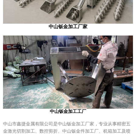
中山钣金加工厂家
中山钣金加工工厂
中山市鑫捷金属有限公司是
中山钣金加工厂家
，专业从事
精密五
金激光切割加工
、
数控剪折
、
中山钣金件加工厂
、
机箱加工
及
喷