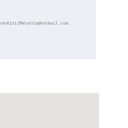
hanXiniiMetalCo@hotmail.com